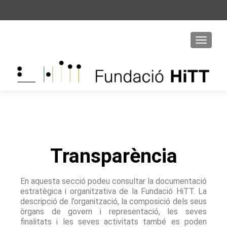
S
k
i
p
t
o
c
o
n
t
e
n
Transparència
t
En aquesta secció podeu consultar la documentació
estratègica i organitzativa de la Fundació HiTT. La
descripció de l’organització, la composició dels seus
òrgans de govern i representació, les seves
finalitats i les seves activitats també es poden